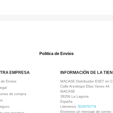
Politica de Envios
TRA EMPRESA
INFORMACIÓN DE LA TIE
a de Envios
MACASE Distribuidor ESET en C
Calle Arzobispo Elias Yanes 44
Legal
MACASE
iones de compra
38206 La Laguna
os
España
eguro
Llámenos:
922075774
Envíenos un mensaje de correo
te con nosotros