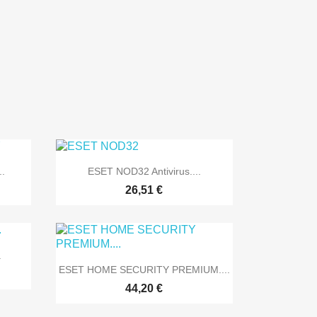

Vista rápida
.
ESET NOD32 Antivirus....
26,51 €
.

Vista rápida
ESET HOME SECURITY PREMIUM....
44,20 €