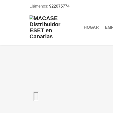
Llámenos:
922075774
HOGAR
EM
