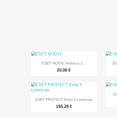

Vista rápida
ESET NOD32 Antivirus 1...
ES
20,00 €
ES

Vista rápida
ESET PROTECT Entry 5 Licencias
195,28 €