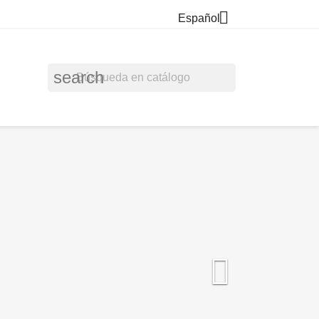

Español
search
