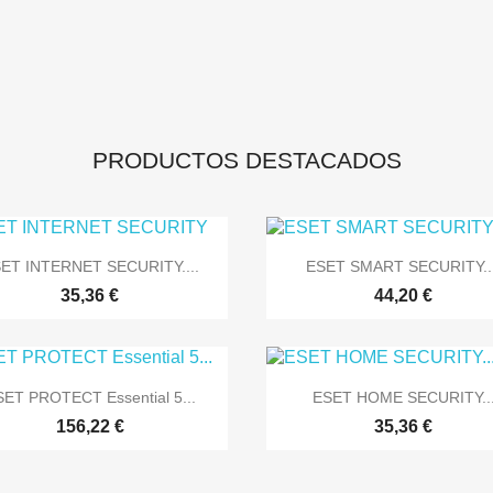
PRODUCTOS DESTACADOS


Vista rápida
Vista rápida
ET INTERNET SECURITY....
ESET SMART SECURITY...
35,36 €
44,20 €


Vista rápida
Vista rápida
ET PROTECT Essential 5...
ESET HOME SECURITY..
156,22 €
35,36 €